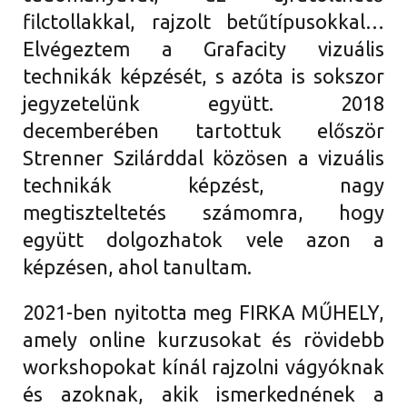
f
ilctollakkal, rajzolt betűtípusokkal…
Elvégeztem a Grafacity vizuális
technikák képzését, s azóta is sokszor
jegyzetelünk együtt. 2018
decemberében tartottuk először
Strenner Szilárddal közösen a vizuális
technikák képzést, nagy
megtiszteltetés számomra, hogy
együtt dolgozhatok vele azon a
képzésen, ahol tanultam.
2021-ben nyitotta meg FIRKA MŰHELY,
amely online kurzusokat és rövidebb
workshopokat kínál rajzolni vágyóknak
és azoknak, akik ismerkednének a