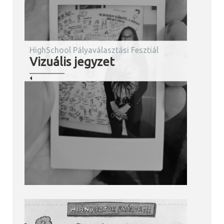
HighSchool Pályaválasztási Fesztiál
Vizuális jegyzet