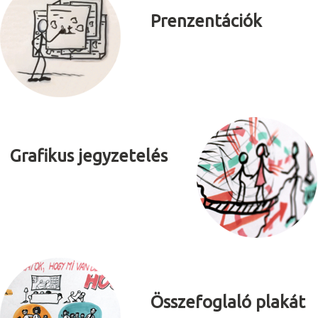
Prenzentációk
Gra
f
ikus jegyzetelés
Összefoglaló plakát