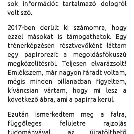
sok információt tartalmazó dologról
volt szó.
2017-ben derült ki számomra, hogy
ezzel másokat is támogathatok. Egy
trénerképzésen résztvevőként láttam
egy papírprezit a megoldásfókuszú
megközelítésről. Teljesen elvarázsolt!
Emlékszem, már nagyon fáradt voltam,
mégis minden pillanatban figyeltem,
kíváncsian vártam, hogy mi lesz a
következő ábra, ami a papírra kerül.
Ezután ismerkedtem meg a falra,
függőleges felületre rajzolás
tudományával, az újratölthető